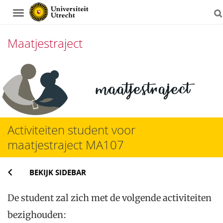
Navigation
Maatjestraject
Direct
naar
het
inhoud
Activiteiten student voor
maatjestraject MA107
BEKIJK SIDEBAR
De student zal zich met de volgende activiteiten
bezighouden: